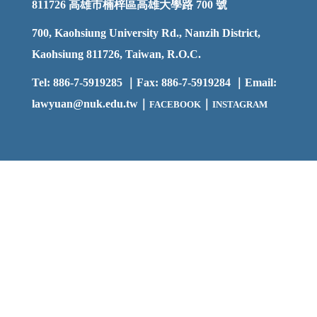
811726
高雄市楠梓區高雄大學路 700 號
700, Kaohsiung University Rd., Nanzih District,
Kaohsiung 811726, Taiwan, R.O.C.
Tel: 886-7-5919285 ｜Fax: 886-7-5919284 ｜Email:
lawyuan@nuk.edu.t
w｜
｜
FACEBOOK
INSTAGRAM