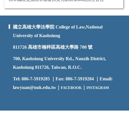
國立高雄大學法學院 College of Law,National
University of Kaohsiung
811726
高雄市楠梓區高雄大學路 700 號
700, Kaohsiung University Rd., Nanzih District,
Kaohsiung 811726, Taiwan, R.O.C.
Tel: 886-7-5919285 ｜Fax: 886-7-5919284 ｜Email:
lawyuan@nuk.edu.t
w｜
｜
FACEBOOK
INSTAGRAM