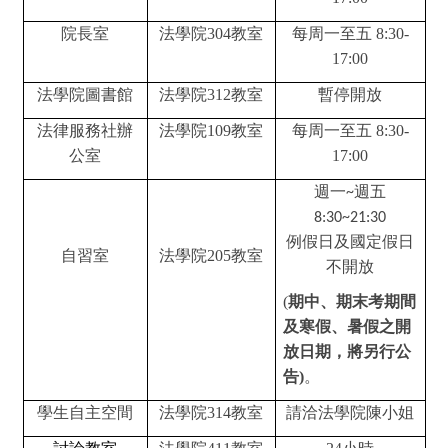
院長室
法學院304教室
每周一至五 8:30-
17:00
法學院圖書館
法學院312教室
暫停開放
法律服務社辦
法學院109教室
每周一至五 8:30-
公室
17:00
週一
週五
~
8:30~21:30
例假日及國定假日
自習室
法學院205教室
不開放
(
期中、期末考期間
及寒假、暑假
之開
放日期，將另行公
告)
。
學生自主空間
法學院314教室
請洽法學院陳小姐