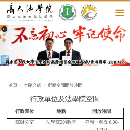
跳
到
主
要
內
容
區
首頁
本院介紹
所屬空間開放時間
行政單位及法學院空間
行政單位
地點
開放時間
院辦公室
法學院304教室
每周一至五 8:30-
17:00