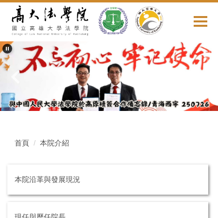
跳
到
主
要
內
容
區
首頁
本院介紹
本院沿革與發展現況
現任與歷任院長