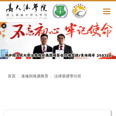
跳
到
主
要
內
容
區
首頁
進修與推廣教育
法律基礎學分班