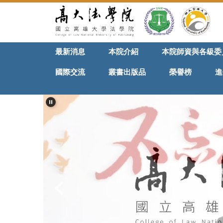
跳
到
主
要
最新消息
本院介紹
本院師資與各級委
內
容
國際交流
叢書出版品
榮譽榜
進
區