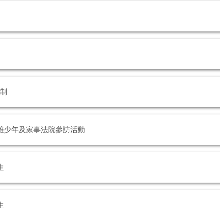
規制
雄少年及家事法院參訪活動
生
生