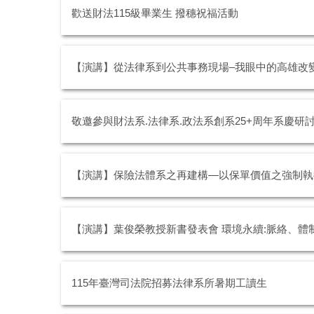
歡送財法115級畢業生 撥穗祝福活動
【演講】從法律系到公共事務現場–我眼中的高雄改
敬邀參與財法系.法律系.政法系創系25+周年系慶研
【演講】保險法體系之再建構—以保單價值之強制執行
【演講】葉俊榮教授新書發表會 環境永續:脈絡、體
115年臺灣司法院招募法律系所暑期工讀生