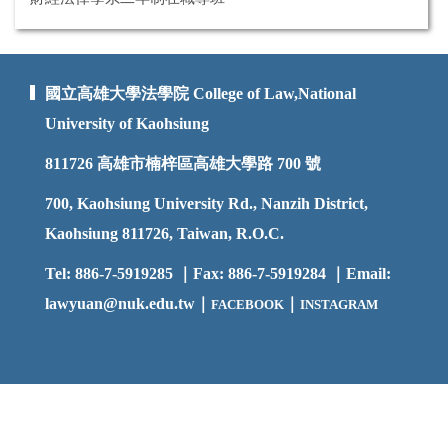
國立高雄大學法學院 College of Law,National
University of Kaohsiung
811726
高雄市楠梓區高雄大學路 700 號
700, Kaohsiung University Rd., Nanzih District,
Kaohsiung 811726, Taiwan, R.O.C.
Tel: 886-7-5919285 ｜Fax: 886-7-5919284 ｜Email:
lawyuan@nuk.edu.t
w｜
｜
FACEBOOK
INSTAGRAM