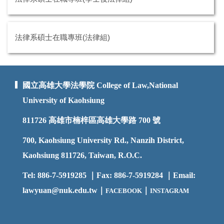
法律系碩士在職專班(法律組)
國立高雄大學法學院 College of Law,National
University of Kaohsiung
811726
高雄市楠梓區高雄大學路 700 號
700, Kaohsiung University Rd., Nanzih District,
Kaohsiung 811726, Taiwan, R.O.C.
Tel: 886-7-5919285 ｜Fax: 886-7-5919284 ｜Email:
lawyuan@nuk.edu.t
w｜
｜
FACEBOOK
INSTAGRAM