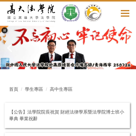
跳
到
主
要
內
容
區
首頁
學生專區
高中生專區
【公告】法學院院長祝賀 財經法律學系暨法學院博士班小
畢典 畢業祝辭