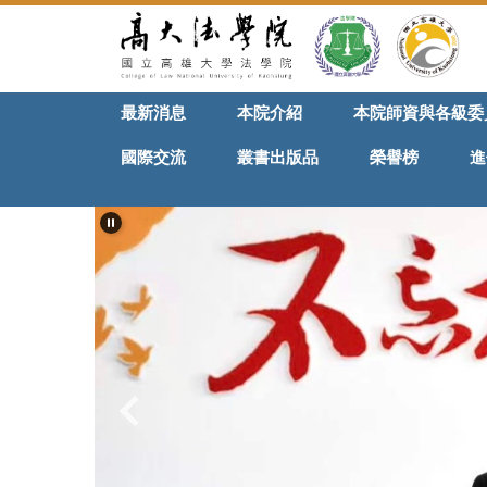
跳
到
主
要
最新消息
本院介紹
本院師資與各級委
內
容
國際交流
叢書出版品
榮譽榜
進
區