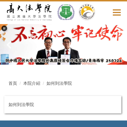
跳
到
主
要
內
容
區
首頁
本院介紹
如何到法學院
如何到法學院