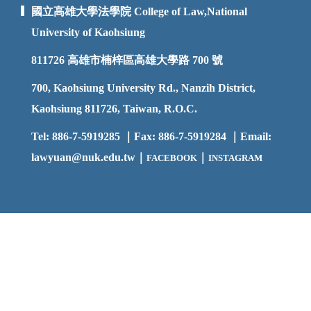
國立高雄大學法學院 College of Law,National
University of Kaohsiung
811726
高雄市楠梓區高雄大學路 700 號
700, Kaohsiung University Rd., Nanzih District,
Kaohsiung 811726, Taiwan, R.O.C.
Tel: 886-7-5919285 ｜Fax: 886-7-5919284 ｜Email:
lawyuan@nuk.edu.t
w｜
｜
FACEBOOK
INSTAGRAM