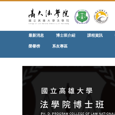
跳
到
主
要
內
容
最新消息
博士班介紹
課程資訊
區
榮譽榜
系友專區