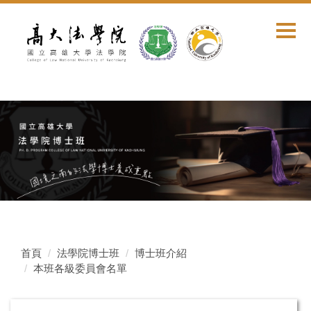
跳
到
主
要
內
容
區
首頁
法學院博士班
博士班介紹
本班各級委員會名單