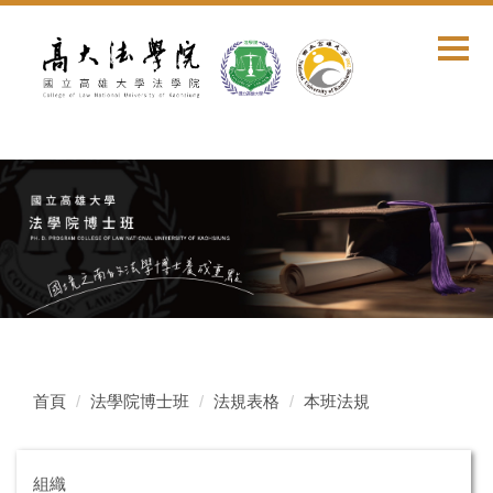
跳
到
主
要
內
容
區
首頁
法學院博士班
法規表格
本班法規
組織