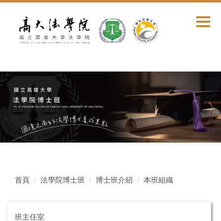
跳
到
主
要
內
容
區
首頁
法學院博士班
博士班介紹
本班組織
班主任室