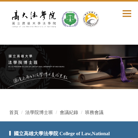
跳
到
主
要
內
容
區
首頁
法學院博士班
會議紀錄
班務會議
國立高雄大學法學院 College of Law,National