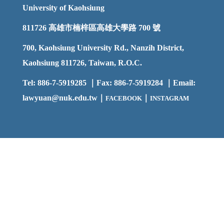
University of Kaohsiung
811726
高雄市楠梓區高雄大學路 700 號
700, Kaohsiung University Rd., Nanzih District,
Kaohsiung 811726, Taiwan, R.O.C.
Tel: 886-7-5919285 ｜Fax: 886-7-5919284 ｜Email:
lawyuan@nuk.edu.t
w｜
｜
FACEBOOK
INSTAGRAM