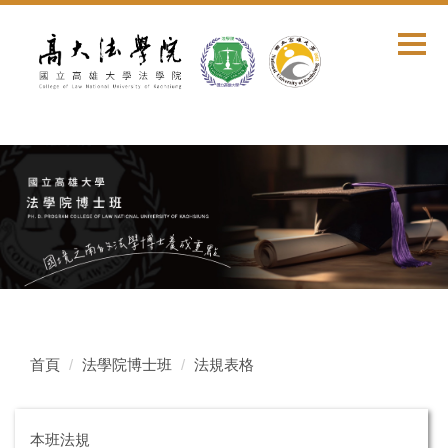
跳
到
主
要
內
容
區
首頁
法學院博士班
法規表格
本班法規