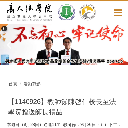
跳
到
主
要
內
容
區
首頁
活動剪影
【1140926】教師節陳啓仁校長至法
學院贈送師長禮品
本週日（9月28日）適逢114年教師節，9月26日（五）下午，