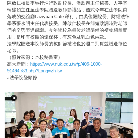
陳啟仁校長率吳行浩行政副校長、潘欣泰主任秘書、人事室
韓繡如主任至法學院贈送教師節禮品，儀式今年在法學院甫
落成的交誼廳Lawyuan Cafe 舉行，由吳俊毅院長、財經法律
學系張永明主任代表接受。陳啟仁校長在簡短致詞時對老師
們的辛勞表達感謝。今年學校為每位老師準備的禮物相當實
用，是印有校徽的環保杯，有灰色及乳白色兩款。
法學院贈送本院師長的教師節禮物也於週二到貨並贈送每位
老師。
（照片來源：本校秘書室）
高大新聞：
https://www.nuk.edu.tw/p/406-1000-
91494,r83.php?Lang=zh-tw
#法學院登頭條