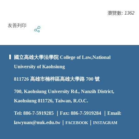
瀏覽數:
1362
友善列印
國立高雄大學法學院 College of Law,National
University of Kaohsiung
811726
高雄市楠梓區高雄大學路 700 號
700, Kaohsiung University Rd., Nanzih District,
Kaohsiung 811726, Taiwan, R.O.C.
Tel: 886-7-5919285 ｜Fax: 886-7-5919284 ｜Email:
lawyuan@nuk.edu.t
w｜
｜
FACEBOOK
INSTAGRAM