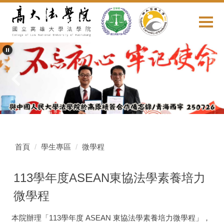
跳
到
主
要
內
容
區
首頁
學生專區
微學程
113學年度ASEAN東協法學素養培力
微學程
本院辦理「113學年度 ASEAN 東協法學素養培力微學程」，