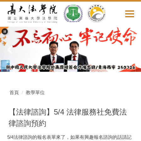
跳
到
主
要
內
容
區
首頁
教學單位
【法律諮詢】5/4 法律服務社免費法
律諮詢預約
5/4法律諮詢的報名表單來了，如果有興趣報名諮詢的話請記