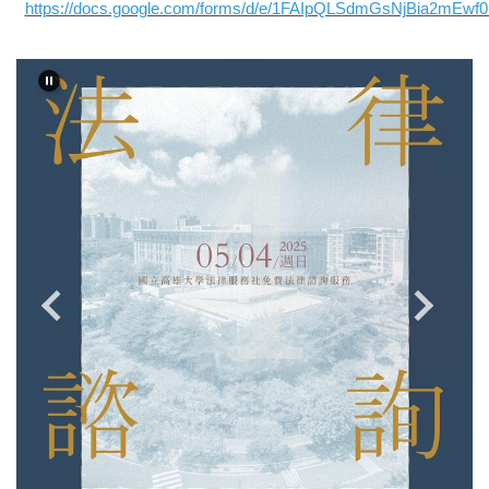
https://docs.google.com/forms/d/e/1FAIpQLSdmGsNjBia2mEw