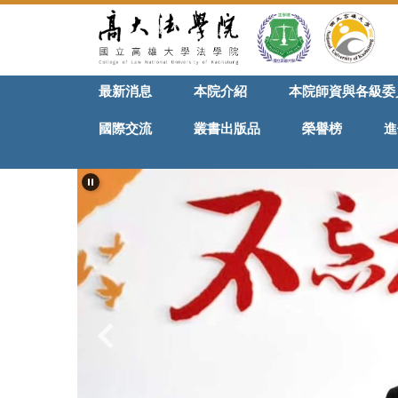
跳
到
主
要
最新消息
本院介紹
本院師資與各級委
內
容
國際交流
叢書出版品
榮譽榜
進
區