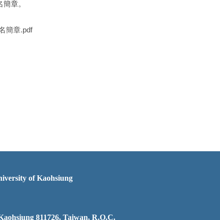
名簡章。
簡章.pdf
rsity of Kaohsiung
, Kaohsiung 811726, Taiwan, R.O.C.