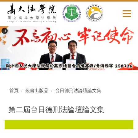
跳
到
主
要
內
容
區
首頁
叢書出版品
台日德刑法論壇論文集
第二屆台日德刑法論壇論文集