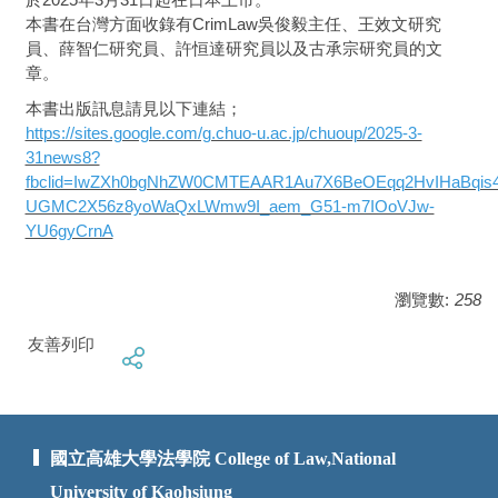
本書在台灣方面收錄有CrimLaw吳俊毅主任、王效文研究
員、薛智仁研究員、許恒達研究員以及古承宗研究員的文
章。
本書出版訊息請見以下連結；
https://sites.google.com/g.chuo-u.ac.jp/chuoup/2025-3-
31news8?
fbclid=IwZXh0bgNhZW0CMTEAAR1Au7X6BeOEqq2HvIHaBqis
UGMC2X56z8yoWaQxLWmw9I_aem_G51-m7IOoVJw-
YU6gyCrnA
瀏覽數:
258
友善列印
國立高雄大學法學院 College of Law,National
University of Kaohsiung