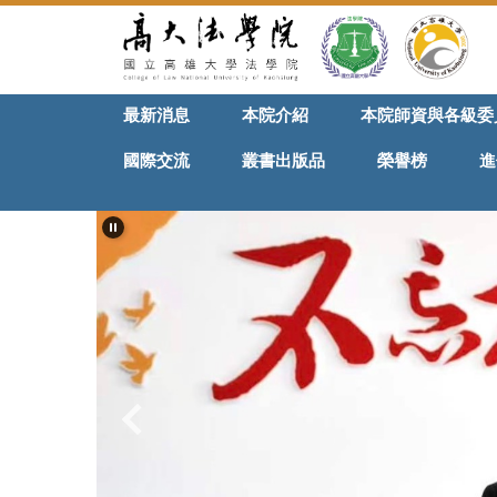
跳
到
主
要
最新消息
本院介紹
本院師資與各級委
內
容
國際交流
叢書出版品
榮譽榜
進
區