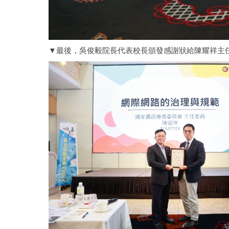
▼最後，吳俊毅院長代表校長頒發感謝狀給陳耀祥主