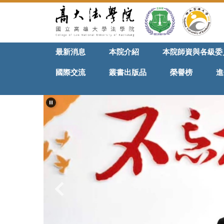
跳
到
主
要
最新消息
本院介紹
本院師資與各級委
內
容
國際交流
叢書出版品
榮譽榜
進
區