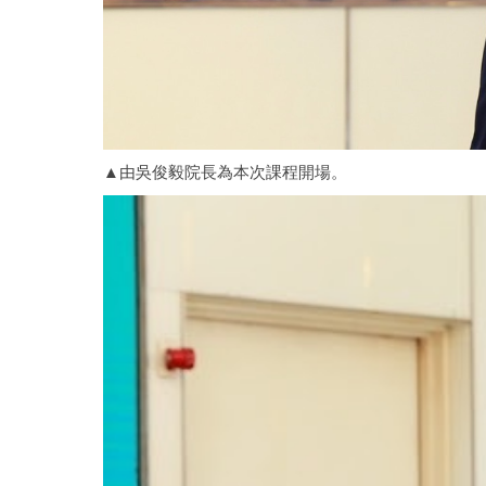
▲由吳俊毅院長為本次課程開場。