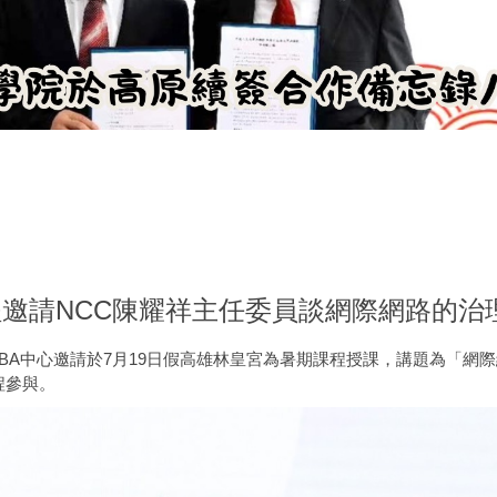
期課程邀請NCC陳耀祥主任委員談網際網路的
MBA中心邀請於7月19日假高雄林皇宮為暑期課程授課，講題為「
程參與。