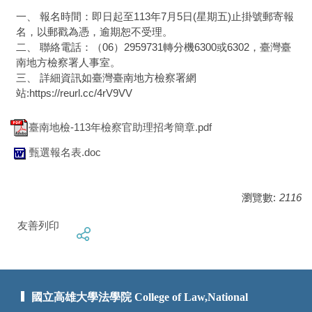
一、 報名時間：即日起至113年7月5日(星期五)止掛號郵寄報
名，以郵戳為憑，逾期恕不受理。
二、 聯絡電話：（06）2959731轉分機6300或6302，臺灣臺
南地方檢察署人事室。
三、 詳細資訊如臺灣臺南地方檢察署網
站:https://reurl.cc/4rV9VV
臺南地檢-113年檢察官助理招考簡章.pdf
甄選報名表.doc
瀏覽數:
2116
友善列印
國立高雄大學法學院 College of Law,National