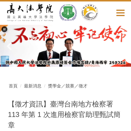
跳
到
主
要
內
容
區
首頁
最新消息
獎學金／競賽／徵才
【徵才資訊】臺灣台南地方檢察署
113 年第 1 次進用檢察官助理甄試簡
章