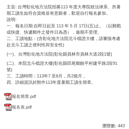
主旨: 台灣彰化地方法院招募113 年度大專院校法律系、所暑
期工讀生如符合資格並有意願者，歡迎自行報名參加。
說明:
一、報名日期:自即日起至 113 年 5 月 17日(五)止。（以郵戳
或快捷、快遞郵件之發件日為憑），逾期不受理。
二、工讀地點：(含彰化地方法院北斗檔證大樓，請審慎考慮
赴北斗工讀之便利性與安全性)
(一)、台灣彰化地方法院(彰化縣員林市員林大道2段1號)
(二)、本院北斗檔證大樓(彰化縣田尾鄉饒平村建平路2段91
號)
三、工讀時間：113年7 至8月，共2個月 。
四、詳細資訊於附件113年度暑期工讀生簡章。
報名簡章.pdf
報名表.pdf
瀏覽數:
443