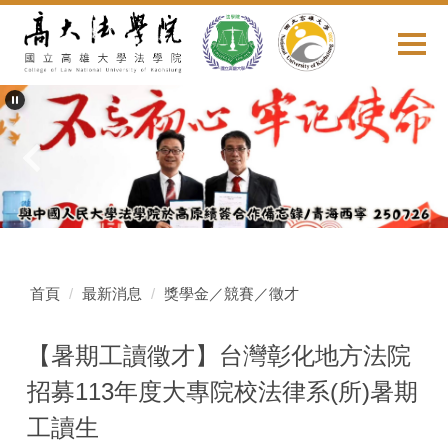
跳
到
主
要
內
容
區
首頁
最新消息
獎學金／競賽／徵才
【暑期工讀徵才】台灣彰化地方法院
招募113年度大專院校法律系(所)暑期
工讀生