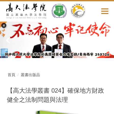
跳
到
主
要
內
容
區
首頁
叢書出版品
【高大法學叢書 024】確保地方財政
健全之法制問題與法理