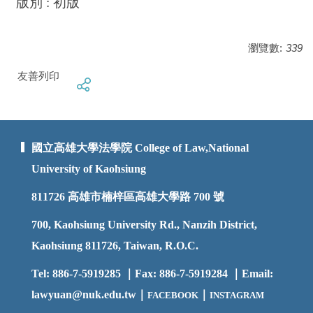
版別 : 初版
瀏覽數:
339
友善列印
國立高雄大學法學院 College of Law,National
University of Kaohsiung
811726
高雄市楠梓區高雄大學路 700 號
700, Kaohsiung University Rd., Nanzih District,
Kaohsiung 811726, Taiwan, R.O.C.
Tel: 886-7-5919285 ｜Fax: 886-7-5919284 ｜Email:
lawyuan@nuk.edu.t
w｜
｜
FACEBOOK
INSTAGRAM