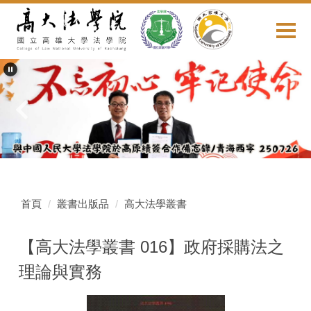
跳
到
主
要
內
容
區
首頁
叢書出版品
高大法學叢書
【高大法學叢書 016】政府採購法之
理論與實務