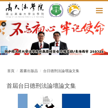
跳
到
主
要
內
容
區
首頁
叢書出版品
台日德刑法論壇論文集
首屆台日德刑法論壇論文集