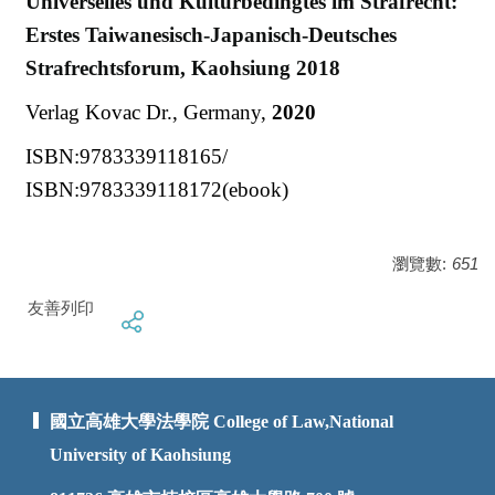
Universelles und Kulturbedingtes im Strafrecht:
Erstes Taiwanesisch-Japanisch-Deutsches
Strafrechtsforum, Kaohsiung 2018
Verlag Kovac Dr., Germany,
2020
ISBN:9783339118165/
ISBN:9783339118172(ebook)
瀏覽數:
651
友善列印
國立高雄大學法學院 College of Law,National
University of Kaohsiung