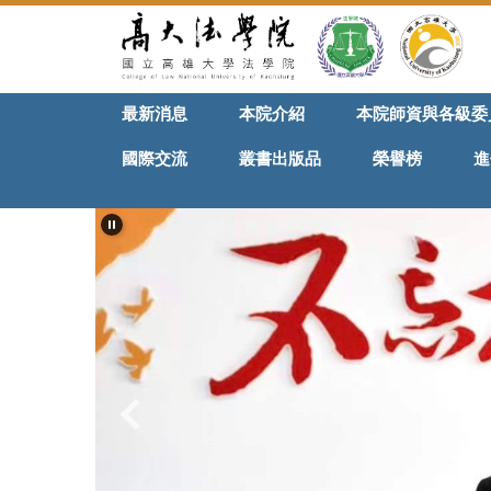
跳
到
主
要
最新消息
本院介紹
本院師資與各級委
內
容
國際交流
叢書出版品
榮譽榜
進
區