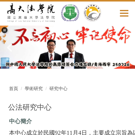
跳
到
主
要
內
容
區
首頁
學術研究
研究中心
公法研究中心
中心簡介
本中心成立於民國
92
年
11
月
4
日，主要成立宗旨為