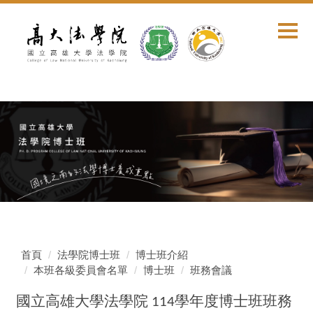
跳
到
主
要
內
容
區
首頁
法學院博士班
博士班介紹
本班各級委員會名單
博士班
班務會議
國立高雄大學法學院
學年度博士班班務
114