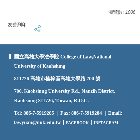
瀏覽數:
1006
友善列印
國立高雄大學法學院 College of Law,National
University of Kaohsiung
811726
高雄市楠梓區高雄大學路 700 號
700, Kaohsiung University Rd., Nanzih District,
Kaohsiung 811726, Taiwan, R.O.C.
Tel: 886-7-5919285 ｜Fax: 886-7-5919284 ｜Email:
lawyuan@nuk.edu.t
w｜
｜
FACEBOOK
INSTAGRAM