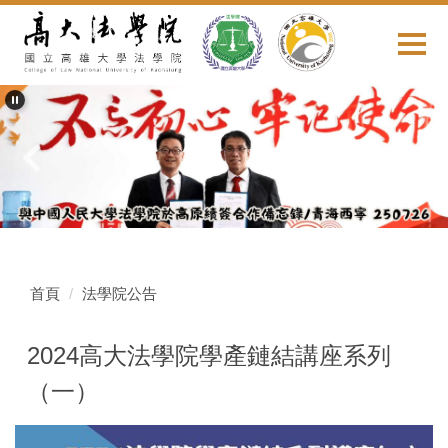
跳
到
主
要
內
容
區
首頁
法學院公告
2024高大法學院學產鏈結講座系列
（一）