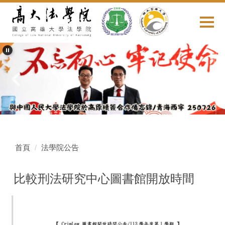
跳
到
主
要
內
容
區
首頁
法學院公告
比較刑法研究中心圖書館開放時間