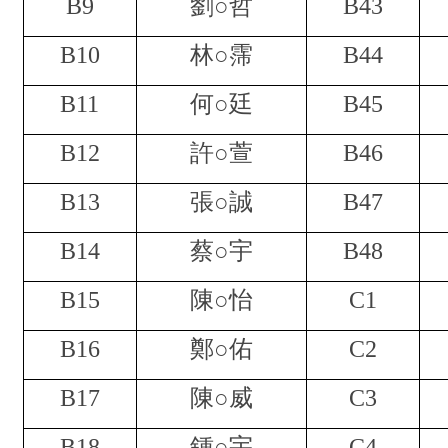
B9
劉○哲
B43
B10
林○霈
B44
B11
何○廷
B45
B12
許○萱
B46
B13
張○誠
B47
B14
蔡○宇
B48
B15
陳○怡
C1
B16
鄭○佑
C2
B17
陳○威
C3
B18
鍾○宇
C4