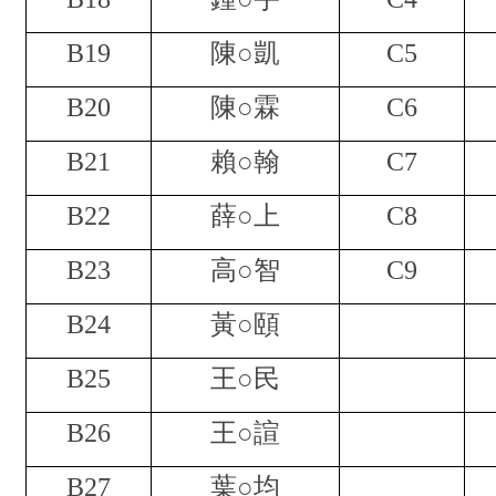
B19
陳○凱
C5
B20
陳○霖
C6
B21
賴○翰
C7
B22
薛○上
C8
B23
高○智
C9
B24
黃○頤
B25
王○民
B26
王○諠
B27
葉○均