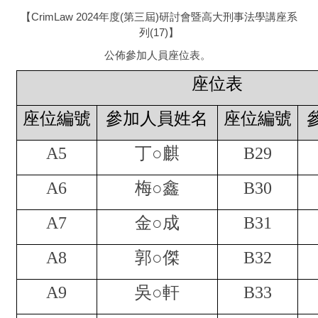
【CrimLaw 2024年度(第三屆)研討會暨高大刑事法學講座系
列(17)】
公佈參加人員座位表。
座位表
座位編號
參加人員姓名
座位編號
A5
丁○麒
B29
A6
梅○鑫
B30
A7
金○成
B31
A8
郭○傑
B32
A9
吳○軒
B33