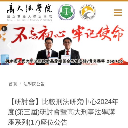
跳
到
主
要
內
容
區
首頁
法學院公告
【研討會】比較刑法研究中心2024年
度(第三屆)研討會暨高大刑事法學講
座系列(17)座位公告