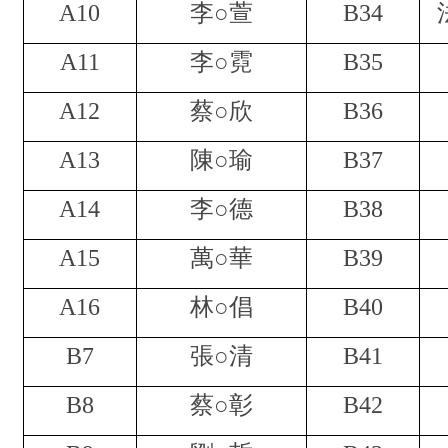
A10
李○萱
B34
A11
李○霓
B35
A12
蔡○欣
B36
A13
陳○瑜
B37
A14
李○德
B38
A15
萬○華
B39
A16
林○倡
B40
B7
張○清
B41
B8
蔡○彰
B42