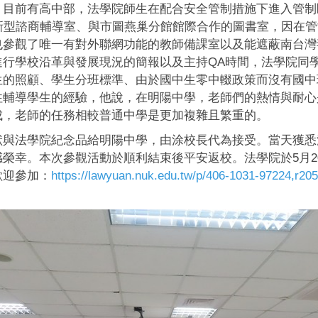
，目前有高中部，法學院師生在配合安全管制措施下進入管制
新型諮商輔導室、與市圖燕巢分館館際合作的圖書室，因在
也參觀了唯一有對外聯網功能的教師備課室以及能遮蔽南台灣
進行學校沿革與發展現況的簡報以及主持QA時間，法學院同
生的照顧、學生分班標準、由於國中生零中輟政策而沒有國中
往輔導學生
的經驗，他說，在明陽中學，老師們的熱情與耐心
成，老師的任務相較普通中學是更加複雜且繁重的。
與法學院紀念品給明陽中學，由涂校長代為接受。當天獲悉
榮幸。本次參觀活動於順利結束後平安返校。法學院於5月2
歡迎參加：
https://lawyuan.nuk.edu.tw/p/406-1031-97224,r2