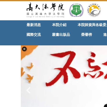
跳
到
主
要
最新消息
本院介紹
本院師資與各級委
內
容
國際交流
叢書出版品
榮譽榜
進
區