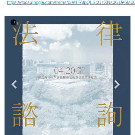
https://docs.google.com/forms/d/e/1FAIpQLScGzXNs0GUe6