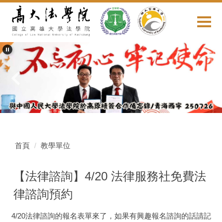
跳
到
主
要
內
容
區
首頁
教學單位
【法律諮詢】4/20 法律服務社免費法
律諮詢預約
4/20法律諮詢的報名表單來了，如果有興趣報名諮詢的話請記