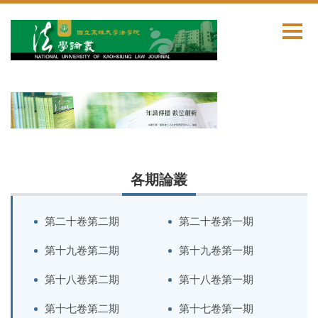
跳
到
主
要
內
容
區
各期論叢
第二十卷第二期
第二十卷第一期
第十九卷第二期
第十九卷第一期
第十八卷第二期
第十八卷第一期
第十七卷第二期
第十七卷第一期