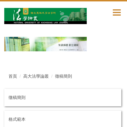
跳
到
主
要
內
容
區
首頁
高大法學論叢
徵稿簡則
徵稿簡則
格式範本