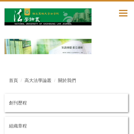
跳
到
主
要
內
容
區
首頁
高大法學論叢
關於我們
創刊歷程
組織章程