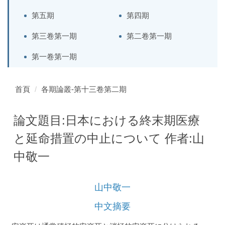
第五期
第四期
第三卷第一期
第二卷第一期
第一卷第一期
首頁
各期論叢-第十三卷第二期
論文題目:日本における終末期医療
と延命措置の中止について 作者:山
中敬一
山中敬一
中文摘要