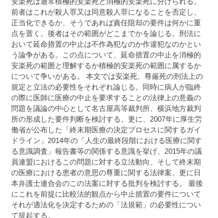
安楽死は通常積極的安楽死と消極的安楽死に分けられる。
前者はこれが殺人罪又は同意殺人罪になることを否定し、
正当化できるか、そうであれば責任阻却の要件は何かに重
点を置く。後者はその範囲がどこまでかを論じる。刑法に
おいて延命措置の中止は不作為犯なのか作違犯なのかとい
う論争がある。この点について、延命措置の中止を消極的
安楽死の範囲と理解するか積極的安楽死の範囲に属するか
について争いがある。 本文では安楽死、尊厳死の刑法上の
規定と立法の必要性をそれぞれ論じる。同時に病人が臨終
の際に医師に医療の中止を要求することの法律上の意義の
問題を議論の中心として名古屋高等裁判所、横浜地方裁判
所の形成した要件判断を検討する。更に、2007年に厚生労
働省が公布した「終末期医療の決定プロセスに関するガイ
ドライン」2014年の「人生の最終段階における医療に関す
る意識調査」報告書等の関係する意識を挙げ、2015年の議
員連盟におけるこの問題に対する立法動向、そして終末期
の医療における患者の意思の尊重に関する法律案、更に日
本弁護士連合会のこの法案に対する批判を検討する。 最後
にこれを前提に比較法的観点から中止措置の要件について
それが適法化を決定するための「法規範」の必要性につい
て提起する。