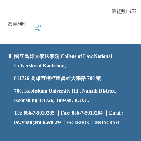
瀏覽數:
452
友善列印
國立高雄大學法學院 College of Law,National
University of Kaohsiung
811726
高雄市楠梓區高雄大學路 700 號
700, Kaohsiung University Rd., Nanzih District,
Kaohsiung 811726, Taiwan, R.O.C.
Tel: 886-7-5919285 ｜Fax: 886-7-5919284 ｜Email:
lawyuan@nuk.edu.t
w｜
｜
FACEBOOK
INSTAGRAM