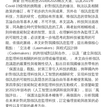
摘要 台灣在經歷2018與2020兩次大選、以及2021年
Covid-19疫情的挑戰後，針對假訊息的修法、執法以及相關
政策的修訂，有了初步的方向與成果。另外在「假訊息監理
科技」方面的研究，也開始有所進展。惟假訊息的管制涉及
言論自由等基本人權，不可不慎。本文認為，科技與法規政
策，同為數位時代管制假訊息的工具，兩者如何相輔相成，
則仰賴規範制定者的智慧。並且，在理解科技作為監理工具
的可能性之後，必須更進一步地思考此類科技被濫用的可
能。依循此脈絡，本文針對我國假訊息監理，提出兩個核心
觀點：「立法者（Lawmakers）與程式設計師
（Codemakers）的跨領域對話與合作。」以及「建立與假訊
息監理科技相關的科技治理或倫理規範。」 本文由分析假訊
息議題的嚴重性與複雜性切入，點出目前我國修法所帶有的
「保護法益」觀點。於第三章引入科技的觀點，例舉國內外
針對假訊息監理科技與人工智慧的相關研究，呈現科技監管
假訊息的可能性以及隱含的言論自由等基本權侵害風險。於
第四章探討規範制定者與監理科技的互動模式，並借鑒歐盟
於2021年頒布的《人工智慧法律調和規則草案》，並以「風
險評估」、「保護法益與基本權衡平」兩個面向，分析我國
在未來針對此類假訊息監理科技，訂定倫理規範與政策的必
要性以及可能的參考方向。